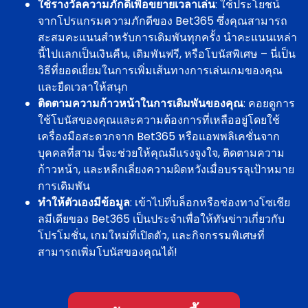
ใช้รางวัลความภักดีเพื่อขยายเวลาเล่น
: ใช้ประโยชน์
จากโปรแกรมความภักดีของ Bet365 ซึ่งคุณสามารถ
สะสมคะแนนสำหรับการเดิมพันทุกครั้ง นำคะแนนเหล่า
นี้ไปแลกเป็นเงินคืน, เดิมพันฟรี, หรือโบนัสพิเศษ – นี่เป็น
วิธีที่ยอดเยี่ยมในการเพิ่มเส้นทางการเล่นเกมของคุณ
และยืดเวลาให้สนุก
ติดตามความก้าวหน้าในการเดิมพันของคุณ
: คอยดูการ
ใช้โบนัสของคุณและความต้องการที่เหลืออยู่โดยใช้
เครื่องมือสะดวกจาก Bet365 หรือแอพพลิเคชั่นจาก
บุคคลที่สาม นี่จะช่วยให้คุณมีแรงจูงใจ, ติดตามความ
ก้าวหน้า, และหลีกเลี่ยงความผิดหวังเมื่อบรรลุเป้าหมาย
การเดิมพัน
ทำให้ตัวเองมีข้อมูล
: เข้าไปที่บล็อกหรือช่องทางโซเชีย
ลมีเดียของ Bet365 เป็นประจำเพื่อให้ทันข่าวเกี่ยวกับ
โปรโมชั่น, เกมใหม่ที่เปิดตัว, และกิจกรรมพิเศษที่
สามารถเพิ่มโบนัสของคุณได้!