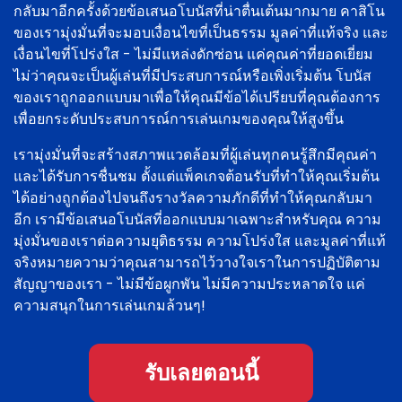
กลับมาอีกครั้งด้วยข้อเสนอโบนัสที่น่าตื่นเต้นมากมาย คาสิโน
ของเรามุ่งมั่นที่จะมอบเงื่อนไขที่เป็นธรรม มูลค่าที่แท้จริง และ
เงื่อนไขที่โปร่งใส - ไม่มีแหล่งดักซ่อน แค่คุณค่าที่ยอดเยี่ยม
ไม่ว่าคุณจะเป็นผู้เล่นที่มีประสบการณ์หรือเพิ่งเริ่มต้น โบนัส
ของเราถูกออกแบบมาเพื่อให้คุณมีข้อได้เปรียบที่คุณต้องการ
เพื่อยกระดับประสบการณ์การเล่นเกมของคุณให้สูงขึ้น
เรามุ่งมั่นที่จะสร้างสภาพแวดล้อมที่ผู้เล่นทุกคนรู้สึกมีคุณค่า
และได้รับการชื่นชม ตั้งแต่แพ็คเกจต้อนรับที่ทำให้คุณเริ่มต้น
ได้อย่างถูกต้องไปจนถึงรางวัลความภักดีที่ทำให้คุณกลับมา
อีก เรามีข้อเสนอโบนัสที่ออกแบบมาเฉพาะสำหรับคุณ ความ
มุ่งมั่นของเราต่อความยุติธรรม ความโปร่งใส และมูลค่าที่แท้
จริงหมายความว่าคุณสามารถไว้วางใจเราในการปฏิบัติตาม
สัญญาของเรา - ไม่มีข้อผูกพัน ไม่มีความประหลาดใจ แค่
ความสนุกในการเล่นเกมล้วนๆ!
รับเลยตอนนี้