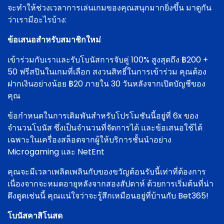
จะทำให้ช่วงเวลาการเล่นเกมของคุณสนุกมากยิ่งขึ้น มาดูกัน
ว่าเรามีอะไรบ้าง:
ข้อเสนอสำหรับสมาชิกใหม่
เข้าร่วมกับเราและรับโบนัสการจับคู่ 100% สูงสุดถึง ฿200 +
50 ฟรีสปินในเกมที่เลือก สงวนสิทธิ์ในการเข้าร่วม คุณต้อง
ฝากเงินอย่างน้อย ฿20 ภายใน 30 วันหลังจากเปิดบัญชีของ
คุณ
ข้อกำหนดในการเดิมพันสำหรับโปรโมชันนี้อยู่ที่ 6x ของ
จำนวนโบนัส ซึ่งเป็นจำนวนที่จัดการได้ และข้อเสนอใช้ได้
เฉพาะในเครื่องสล็อตจากผู้ให้บริการชั้นนำอย่าง
Microgaming และ NetEnt
คุณจะมีเวลาเพลิดเพลินกับของขวัญต้อนรับนี้เท่าที่ต้องการ
เนื่องจากจะหมดอายุหลังจากสองสัปดาห์ ด้วยการเริ่มต้นที่น่า
ดึงดูดเช่นนี้ คุณแน่ใจว่าจะรู้สึกเหมือนอยู่ที่บ้านกับ Bet365!
โบนัสคาสิโนสด