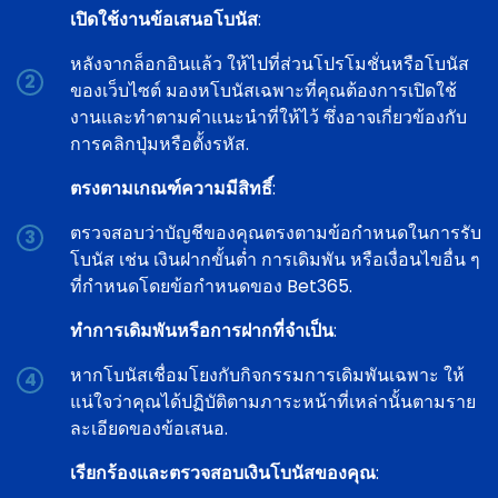
เปิดใช้งานข้อเสนอโบนัส
:
หลังจากล็อกอินแล้ว ให้ไปที่ส่วนโปรโมชั่นหรือโบนัส
ของเว็บไซต์ มองหโบนัสเฉพาะที่คุณต้องการเปิดใช้
งานและทำตามคำแนะนำที่ให้ไว้ ซึ่งอาจเกี่ยวข้องกับ
การคลิกปุ่มหรือตั้งรหัส.
ตรงตามเกณฑ์ความมีสิทธิ์
:
ตรวจสอบว่าบัญชีของคุณตรงตามข้อกำหนดในการรับ
โบนัส เช่น เงินฝากขั้นต่ำ การเดิมพัน หรือเงื่อนไขอื่น ๆ
ที่กำหนดโดยข้อกำหนดของ Bet365.
ทำการเดิมพันหรือการฝากที่จำเป็น
:
หากโบนัสเชื่อมโยงกับกิจกรรมการเดิมพันเฉพาะ ให้
แน่ใจว่าคุณได้ปฏิบัติตามภาระหน้าที่เหล่านั้นตามราย
ละเอียดของข้อเสนอ.
เรียกร้องและตรวจสอบเงินโบนัสของคุณ
: