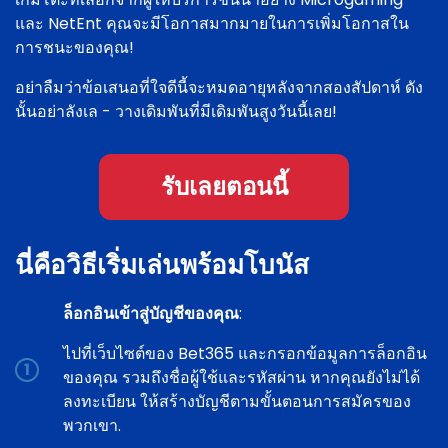
และ NetEnt คุณจะมีโอกาสมากมายในการเพิ่มโอกาสใน
การชนะของคุณ!
อย่าลืมว่าข้อเสนอที่ใจดีนี้จะหมดอายุหลังจากสองสัปดาห์ ดัง
นั้นอย่าลังเล - วางเดิมพันที่มีเดิมพันสูงวันนี้เลย!
รับเลยตอนนี้
นี่คือวิธีเริ่มเล่นพร้อมโบนัส
ล็อกอินเข้าสู่บัญชีของคุณ
:
ไปที่เว็บไซต์ของ Bet365 และกรอกข้อมูลการล็อกอิน
ของคุณ รวมถึงชื่อผู้ใช้และรหัสผ่าน หากคุณยังไม่ได้
ลงทะเบียน ให้สร้างบัญชีตามขั้นตอนการสมัครของ
พวกเขา.